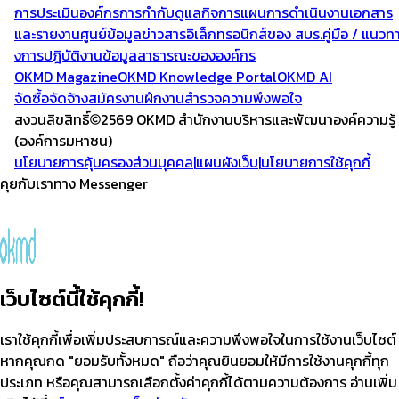
การประเมินองค์กร
การกำกับดูแลกิจการ
แผนการดำเนินงาน
เอกสาร
และรายงาน
ศูนย์ข้อมูลข่าวสารอิเล็กทรอนิกส์ของ สบร.
คู่มือ / แนวท
งการปฎิบัติงาน
ข้อมูลสาธารณะขององค์กร
OKMD Magazine
OKMD Knowledge Portal
OKMD AI
จัดซื้อจัดจ้าง
สมัครงาน
ฝึกงาน
สำรวจความพึงพอใจ
สงวนลิขสิทธิ์
2569 OKMD
สำนักงานบริหารและพัฒนาองค์ความรู้
(องค์การมหาชน)
นโยบายการคุ้มครองส่วนบุคคล
|
แผนผังเว็บ
|
นโยบายการใช้คุกกี้
คุยกับเราทาง Messenger
เว็บไซต์นี้ใช้คุกกี้!
เราใช้คุกกี้เพื่อเพิ่มประสบการณ์และความพึงพอใจในการใช้งานเว็บไซต์
หากคุณกด "ยอมรับทั้งหมด" ถือว่าคุณยินยอมให้มีการใช้งานคุกกี้ทุก
ประเภท หรือคุณสามารถเลือกตั้งค่าคุกกี้ได้ตามความต้องการ อ่านเพิ่ม