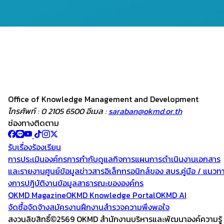
Office of Knowledge
Management and
Development
โทรศัพท์ : 0 2105 6500 อีเมล :
saraban@okmd.or.th
ช่องทางติดตาม
รับเรื่องร้องเรียน
การประเมินองค์กร
การกำกับดูแลกิจการ
แผนการดำเนินงาน
เอกสาร
และรายงาน
ศูนย์ข้อมูลข่าวสารอิเล็กทรอนิกส์ของ สบร.
คู่มือ / แนวท
งการปฎิบัติงาน
ข้อมูลสาธารณะขององค์กร
OKMD Magazine
OKMD Knowledge Portal
OKMD AI
จัดซื้อจัดจ้าง
สมัครงาน
ฝึกงาน
สำรวจความพึงพอใจ
สงวนลิขสิทธิ์
2569 OKMD
สำนักงานบริหารและพัฒนาองค์ความรู้