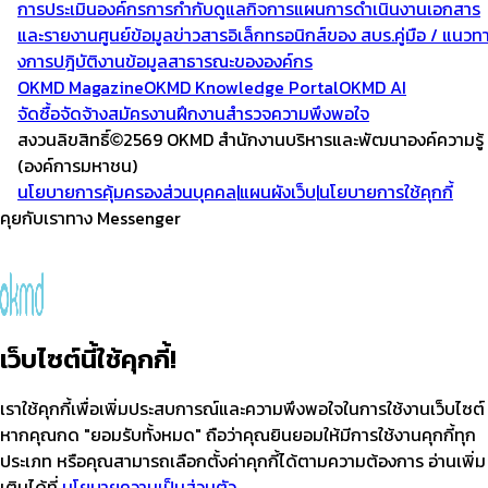
การประเมินองค์กร
การกำกับดูแลกิจการ
แผนการดำเนินงาน
เอกสาร
และรายงาน
ศูนย์ข้อมูลข่าวสารอิเล็กทรอนิกส์ของ สบร.
คู่มือ / แนวท
งการปฎิบัติงาน
ข้อมูลสาธารณะขององค์กร
OKMD Magazine
OKMD Knowledge Portal
OKMD AI
จัดซื้อจัดจ้าง
สมัครงาน
ฝึกงาน
สำรวจความพึงพอใจ
สงวนลิขสิทธิ์
2569 OKMD
สำนักงานบริหารและพัฒนาองค์ความรู้
(องค์การมหาชน)
นโยบายการคุ้มครองส่วนบุคคล
|
แผนผังเว็บ
|
นโยบายการใช้คุกกี้
คุยกับเราทาง Messenger
เว็บไซต์นี้ใช้คุกกี้!
เราใช้คุกกี้เพื่อเพิ่มประสบการณ์และความพึงพอใจในการใช้งานเว็บไซต์
หากคุณกด "ยอมรับทั้งหมด" ถือว่าคุณยินยอมให้มีการใช้งานคุกกี้ทุก
ประเภท หรือคุณสามารถเลือกตั้งค่าคุกกี้ได้ตามความต้องการ อ่านเพิ่ม
เติมได้ที่
นโยบายความเป็นส่วนตัว