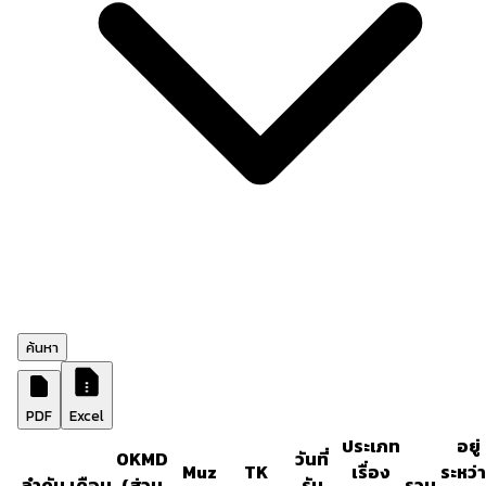
ค้นหา
PDF
Excel
ประเภท
อยู่
OKMD
วันที่
Muz
TK
เรื่อง
ระหว่
ลำดับ
เดือน
(ส่วน
รับ
รวม