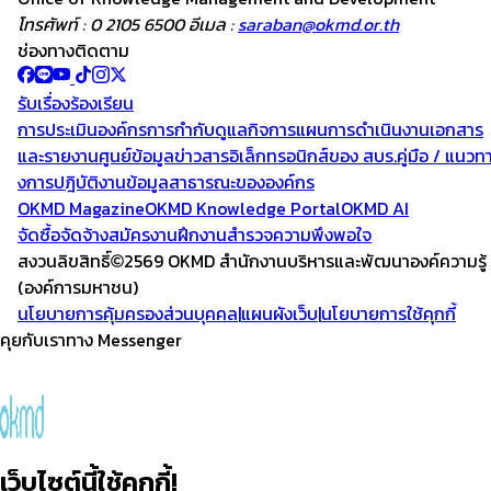
โทรศัพท์ : 0 2105 6500 อีเมล :
saraban@okmd.or.th
ช่องทางติดตาม
รับเรื่องร้องเรียน
การประเมินองค์กร
การกำกับดูแลกิจการ
แผนการดำเนินงาน
เอกสาร
และรายงาน
ศูนย์ข้อมูลข่าวสารอิเล็กทรอนิกส์ของ สบร.
คู่มือ / แนวท
งการปฎิบัติงาน
ข้อมูลสาธารณะขององค์กร
OKMD Magazine
OKMD Knowledge Portal
OKMD AI
จัดซื้อจัดจ้าง
สมัครงาน
ฝึกงาน
สำรวจความพึงพอใจ
สงวนลิขสิทธิ์
2569 OKMD
สำนักงานบริหารและพัฒนาองค์ความรู้
(องค์การมหาชน)
นโยบายการคุ้มครองส่วนบุคคล
|
แผนผังเว็บ
|
นโยบายการใช้คุกกี้
คุยกับเราทาง Messenger
เว็บไซต์นี้ใช้คุกกี้!