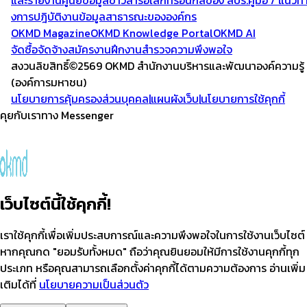
และรายงาน
ศูนย์ข้อมูลข่าวสารอิเล็กทรอนิกส์ของ สบร.
คู่มือ / แนวท
งการปฎิบัติงาน
ข้อมูลสาธารณะขององค์กร
OKMD Magazine
OKMD Knowledge Portal
OKMD AI
จัดซื้อจัดจ้าง
สมัครงาน
ฝึกงาน
สำรวจความพึงพอใจ
สงวนลิขสิทธิ์
2569 OKMD
สำนักงานบริหารและพัฒนาองค์ความรู้
(องค์การมหาชน)
นโยบายการคุ้มครองส่วนบุคคล
|
แผนผังเว็บ
|
นโยบายการใช้คุกกี้
คุยกับเราทาง Messenger
เว็บไซต์นี้ใช้คุกกี้!
เราใช้คุกกี้เพื่อเพิ่มประสบการณ์และความพึงพอใจในการใช้งานเว็บไซต์
หากคุณกด "ยอมรับทั้งหมด" ถือว่าคุณยินยอมให้มีการใช้งานคุกกี้ทุก
ประเภท หรือคุณสามารถเลือกตั้งค่าคุกกี้ได้ตามความต้องการ อ่านเพิ่ม
เติมได้ที่
นโยบายความเป็นส่วนตัว