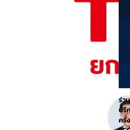
ร่ว
ปรึ
ครั