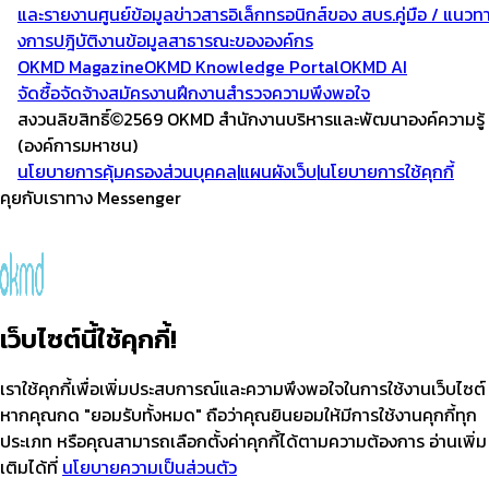
และรายงาน
ศูนย์ข้อมูลข่าวสารอิเล็กทรอนิกส์ของ สบร.
คู่มือ / แนวท
งการปฎิบัติงาน
ข้อมูลสาธารณะขององค์กร
OKMD Magazine
OKMD Knowledge Portal
OKMD AI
จัดซื้อจัดจ้าง
สมัครงาน
ฝึกงาน
สำรวจความพึงพอใจ
สงวนลิขสิทธิ์
2569 OKMD
สำนักงานบริหารและพัฒนาองค์ความรู้
(องค์การมหาชน)
นโยบายการคุ้มครองส่วนบุคคล
|
แผนผังเว็บ
|
นโยบายการใช้คุกกี้
คุยกับเราทาง Messenger
เว็บไซต์นี้ใช้คุกกี้!
เราใช้คุกกี้เพื่อเพิ่มประสบการณ์และความพึงพอใจในการใช้งานเว็บไซต์
หากคุณกด "ยอมรับทั้งหมด" ถือว่าคุณยินยอมให้มีการใช้งานคุกกี้ทุก
ประเภท หรือคุณสามารถเลือกตั้งค่าคุกกี้ได้ตามความต้องการ อ่านเพิ่ม
เติมได้ที่
นโยบายความเป็นส่วนตัว