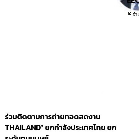
EEC
อ่า
ร่วมติดตามการถ่ายทอดสดงาน
THAILAND² ยกกำลังประเทศไทย ยก
ระดับทุนมนุษย์