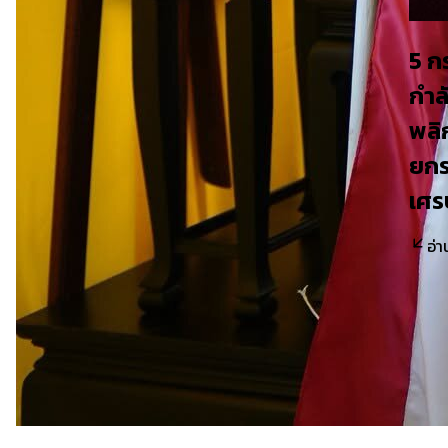
5 ก
กำล
พลิ
ยกร
เศร
อ่า