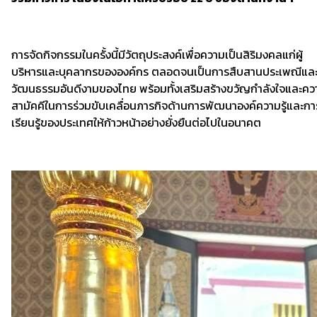
การจัดกิจกรรมในครั้งนี้มีวัตถุประสงค์เพื่อความเป็นสิริมงคลแก่ผู้
บริหารและบุคลากรขององค์กร ตลอดจนเป็นการสืบสานประเพณีแล
วัฒนธรรมอันดีงามของไทย พร้อมทั้งเสริมสร้างขวัญกำลังใจและคว
สามัคคีในการร่วมขับเคลื่อนภารกิจด้านการพัฒนาองค์ความรู้และกา
เรียนรู้ของประเทศให้ก้าวหน้าอย่างยั่งยืนต่อไปในอนาคต