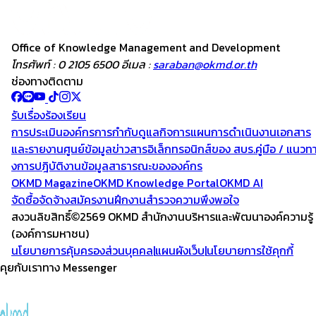
Office of Knowledge
Management and
Development
โทรศัพท์ : 0 2105 6500 อีเมล :
saraban@okmd.or.th
ช่องทางติดตาม
รับเรื่องร้องเรียน
การประเมินองค์กร
การกำกับดูแลกิจการ
แผนการดำเนินงาน
เอกสาร
และรายงาน
ศูนย์ข้อมูลข่าวสารอิเล็กทรอนิกส์ของ สบร.
คู่มือ / แนวท
งการปฎิบัติงาน
ข้อมูลสาธารณะขององค์กร
OKMD Magazine
OKMD Knowledge Portal
OKMD AI
จัดซื้อจัดจ้าง
สมัครงาน
ฝึกงาน
สำรวจความพึงพอใจ
สงวนลิขสิทธิ์
2569 OKMD
สำนักงานบริหารและพัฒนาองค์ความรู้
(องค์การมหาชน)
นโยบายการคุ้มครองส่วนบุคคล
|
แผนผังเว็บ
|
นโยบายการใช้คุกกี้
คุยกับเราทาง Messenger