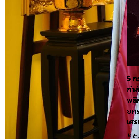
5 ก
กำล
พลิ
ยกร
เศร
อ่า