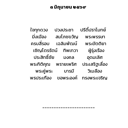
๓ มิถุนายน ๒๕๖๙
ใจทุกดวง ปวงประชา ปรีดิ์ปราโมทย์
มิ่งเมือง สมโภชขวัญ พระพรรษา
ครบสี่รอบ เฉลิมพัฒน์ พระขัตติยา
เชิญไตรรัตน์ ทิพเทวา ผู้รุ่งเรือง
ประสิทธิ์ชัย มงคล อุดมเลิศ
พระกิติคุณ พรายเพริศ ประเสริฐเลื่อง
พระคู่พระ บารมี วิเมลือง
พรประเทือง ขอพระองค์ ทรงพระเจริญ
-----------------------