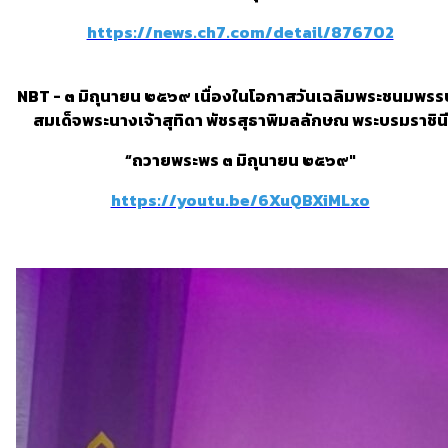
https://news.ch7.com/detail/876702
NBT - ๓ มิถุนายน ๒๕๖๙ เนื่องในโอกาสวันเฉลิมพระชนมพรร
สมเด็จพระนางเจ้าสุทิดา พัชรสุธาพิมลลักษณ พระบรมราชินี
“ถวายพระพร ๓ มิถุนายน ๒๕๖๙"
https://youtu.be/6XuQBXiMLxo